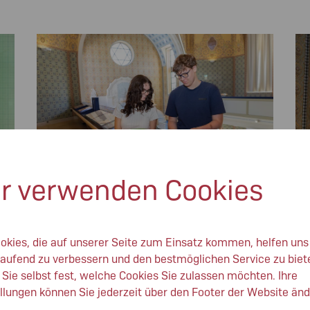
©
© NÖ Museum Betriebs GmbH, Foto: Daniel
r verwenden Cookies
H
Hinterramskogler
Schulklassen
okies, die auf unserer Seite zum Einsatz kommen, helfen uns
Unsere Angebote für alle Schulstufen
laufend zu verbessern und den bestmöglichen Service zu biet
sind keine klassischen „Führungen“,
sondern sie laden die Kinder und
Sie selbst fest, welche Cookies Sie zulassen möchten. Ihre
Jugendlichen zu einer eigenständigen
llungen können Sie jederzeit über den Footer der Website änd
Spurensuche ein.