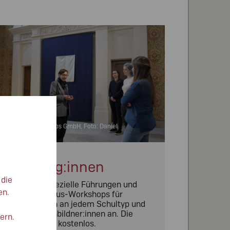
 NÖ Museum Betriebs GmbH, Foto: Daniel
interramskogler
Pädagog:innen
 die
Wir bieten spezielle Führungen und
en.
Antisemitismus-Workshops für
Lehrpersonen an jedem Schultyp und
Erwachsenenbildner:innen an. Die
ern.
Teilnahme ist kostenlos.