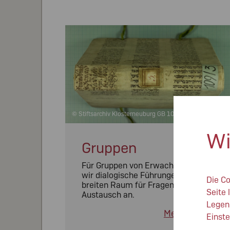
© Stiftsarchiv Klosterneuburg GB 109/3
Wi
Gruppen
Für Gruppen von Erwachsenen bieten
wir dialogische Führungen mit einem
Die Co
breiten Raum für Fragen und
Seite 
Austausch an.
Legen 
Mehr erfahren
Einste